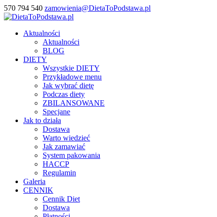
570 794 540
zamowienia@DietaToPodstawa.pl
Aktualności
Aktualności
BLOG
DIETY
Wszystkie DIETY
Przykładowe menu
Jak wybrać dietę
Podczas diety
ZBILANSOWANE
Specjane
Jak to działa
Dostawa
Warto wiedzieć
Jak zamawiać
System pakowania
HACCP
Regulamin
Galeria
CENNIK
Cennik Diet
Dostawa
Płatności