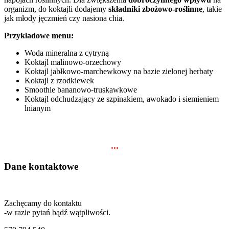
organizm, do koktajli dodajemy
składniki zbożowo-roślinne
, takie
jak młody jęczmień czy nasiona chia.
Przykładowe menu:
Woda mineralna z cytryną
Koktajl malinowo-orzechowy
Koktajl jabłkowo-marchewkowy na bazie zielonej herbaty
Koktajl z rzodkiewek
Smoothie bananowo-truskawkowe
Koktajl odchudzający ze szpinakiem, awokado i siemieniem
lnianym
...
Dane kontaktowe
Zachęcamy do kontaktu
-w razie pytań bądź wątpliwości.