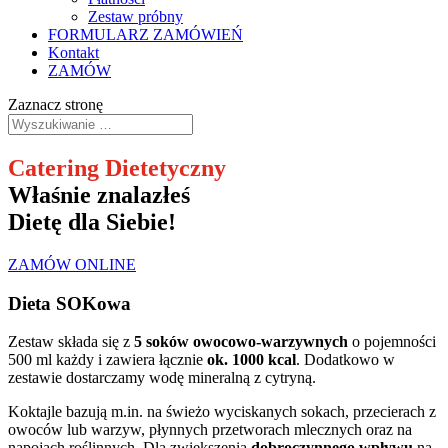
Zestaw próbny
FORMULARZ ZAMÓWIEŃ
Kontakt
ZAMÓW
Zaznacz stronę
Catering Dietetyczny
Właśnie znalazłeś
Dietę dla Siebie!
ZAMÓW ONLINE
Dieta SOKowa
Zestaw składa się z
5 soków owocowo-warzywnych
o pojemności
500 ml każdy i zawiera łącznie
ok. 1000 kcal
. Dodatkowo w
zestawie dostarczamy wodę mineralną z cytryną.
Koktajle bazują m.in. na świeżo wyciskanych sokach, przecierach z
owoców lub warzyw, płynnych przetworach mlecznych oraz na
napojach roślinnych. Dla zwiększenia
dobroczynnego wpływu
na